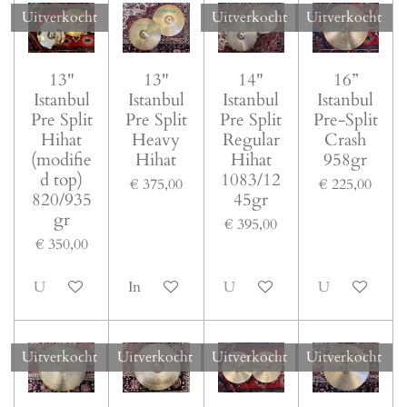
Uitverkocht
Uitverkocht
Uitverkocht
13"
13"
14"
16”
Istanbul
Istanbul
Istanbul
Istanbul
Pre Split
Pre Split
Pre Split
Pre-Split
Hihat
Heavy
Regular
Crash
(modifie
Hihat
Hihat
958gr
d top)
1083/12
€ 375,00
€ 225,00
820/935
45gr
gr
€ 395,00
€ 350,00
Uitverkocht
In winkelwagen
Uitverkocht
Uitverkocht
Uitverkocht
Uitverkocht
Uitverkocht
Uitverkocht