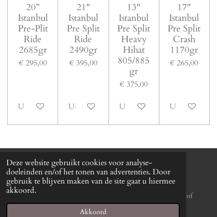
20”
21"
13"
17"
Istanbul
Istanbul
Istanbul
Istanbul
Pre-Plit
Pre Split
Pre Split
Pre Split
Ride
Ride
Heavy
Crash
2685gr
2490gr
Hihat
1170gr
805/885
€ 295,00
€ 395,00
€ 265,00
gr
€ 375,00
Uitverkocht
Uitverkocht
Uitverkocht
Uitverkocht
Deze website gebruikt cookies voor analyse-
doeleinden en/of het tonen van advertenties. Door
F
I
Y
W
gebruik te blijven maken van de site gaat u hiermee
a
n
o
h
akkoord.
c
s
u
a
*** Second-hand goods margin ruling applicable
on purchases of
e
t
T
t
vintage and pre-owned items within the
EU zone.
Shipping is
Akkoord
b
a
u
s
calculated at checkout according to the delivery location. All