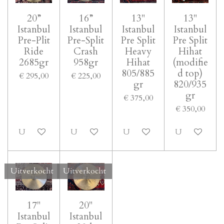
20”
16”
13"
13"
Istanbul
Istanbul
Istanbul
Istanbul
Pre-Plit
Pre-Split
Pre Split
Pre Split
Ride
Crash
Heavy
Hihat
2685gr
958gr
Hihat
(modifie
805/885
d top)
€ 295,00
€ 225,00
gr
820/935
gr
€ 375,00
€ 350,00
Uitverkocht
Uitverkocht
Uitverkocht
Uitverkocht
Uitverkocht
Uitverkocht
17"
20"
Istanbul
Istanbul