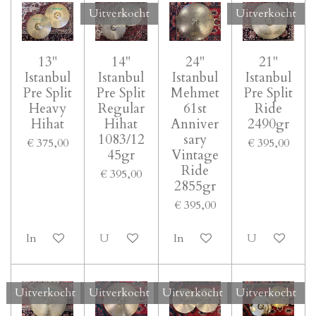
Uitverkocht
Uitverkocht
13"
14"
24"
21"
Istanbul
Istanbul
Istanbul
Istanbul
Pre Split
Pre Split
Mehmet
Pre Split
Heavy
Regular
61st
Ride
Hihat
Hihat
Anniver
2490gr
1083/12
sary
€ 375,00
€ 395,00
45gr
Vintage
Ride
€ 395,00
2855gr
€ 395,00
In winkelwagen
Uitverkocht
In winkelwagen
Uitverkocht
Uitverkocht
Uitverkocht
Uitverkocht
Uitverkocht